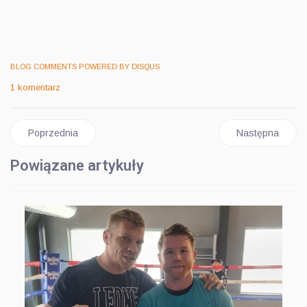
BLOG COMMENTS POWERED BY DISQUS
1 komentarz
Poprzednia strona: BŁACHOWICZ - STIRLING: JEST U JANA 
Następna stro
Poprzednia
Następna
Powiązane artykuły