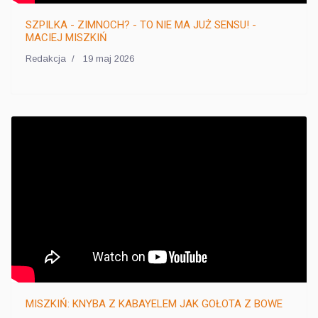
SZPILKA - ZIMNOCH? - TO NIE MA JUŻ SENSU! -
MACIEJ MISZKIŃ
Redakcja
19 maj 2026
MISZKIŃ: KNYBA Z KABAYELEM JAK GOŁOTA Z BOWE