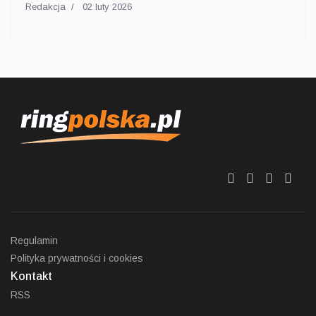
Redakcja
02 luty 2026
fa
fa
fa
fa
fa-
fa-
fa-
fa-
facebook
twitter
linkedin
sha
Regulamin
Polityka prywatności i cookies
Kontakt
RSS