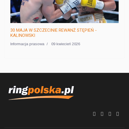
30 MAJA W SZCZECINIE REWANŻ STĘPIEŃ -
KALINOWSKI
Informacja prasowa
09 kwiecień 2026
fa
fa
fa
fa
fa-
fa-
fa-
fa-